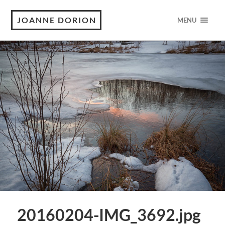
JOANNE DORION
MENU
20160204-IMG_3692.jpg