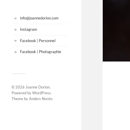
info@joannedorion.com
Instagram
Facebook | Personnel
Facebook | Photographie
© 2026
Joanne Dorion
.
Powered by
WordPress
.
Theme by
Anders Norén
.